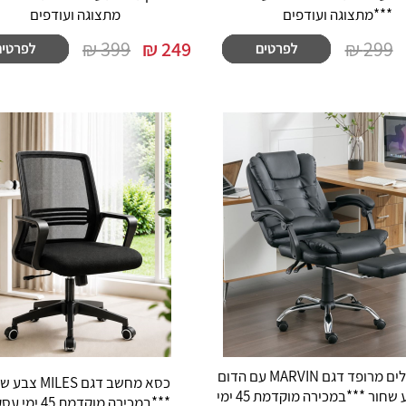
***מתצוגה ועודפים
מתצוגה ועודפים
399 ₪
₪
249
299 ₪
כסא מנהלים מרופד דגם MARVIN עם הדום
כסא מחשב דגם MILES
נשלף צבע שחור ***במכירה מוקדמת 45 ימי
***במכירה מוקדמת 45 ימי עסקים