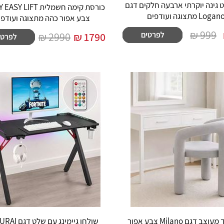
ט גינה יוקרתי ארבעה חלקים דגם
כורסת קימה חשמלית IFT
Logan מתצוגה ועודפים
צבע אפור כהה מתצוגה ועודפי
999 ₪
2990 ₪
₪
1790
כסא בד מעוצב דגם Milano צבע אפור
שולחן גיימינג עם 