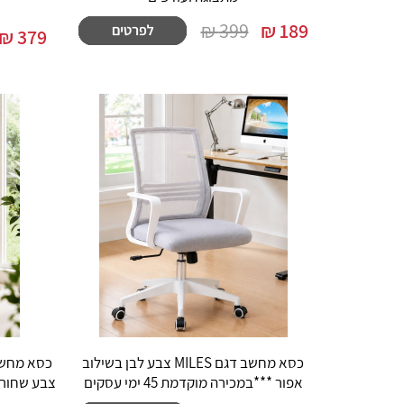
399 ₪
₪
189
₪
379
כסא מחשב דגם MILES צבע לבן בשילוב
אפור ***במכירה מוקדמת 45 ימי עסקים
צבע שחור ***ב