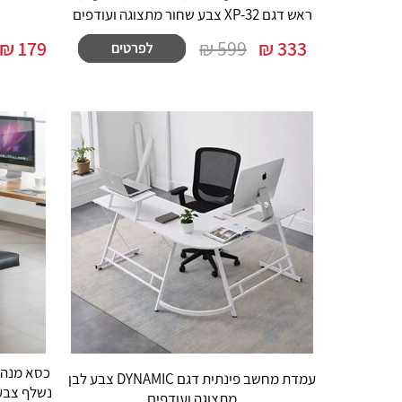
ראש דגם XP-32 צבע שחור מתצוגה ועודפים
₪
179
599 ₪
₪
333
עמדת מחשב פינתית דגם DYNAMIC צבע לבן
מתצוגה ועודפים