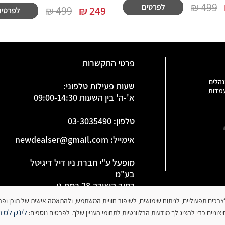
499 ₪
499 ₪
₪
249
פרטי התקשרות
נהלים
שעות פעילות טלפוני:
עמדות
א'-ה' בין השעות 09:00-14:30
טלפון
:
03-3035490
אימייל:
newdealser@gmail.com
מופעל ע"י חברת ניו דיל דיגיטל
בע"מ
רחוב היצירה 28 רמת גן
ח.פ 515886091
 עושה שימוש בקובצי עוגיות (Cookies) לצרכים תפעוליים, לניתוח שימושים, לשיפור חוויית המשתמש, ולהתאמה אישית של תו
לינק למדי
וניים כדי להציג לך מודעות הרלוונטיות לתחומי העניין שלך. לפרטים נוספים: