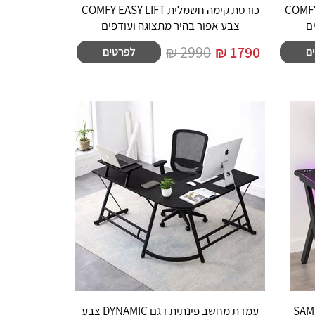
COMFY EASY L
כורסת קימה חשמלית COMFY EASY LIFT
ם
צבע אפור בהיר מתצוגה ועודפים
2990 ₪
₪
1790
שלט דגם SAMURAI
עמדת מחשב פינתית דגם DYNAMIC צבע