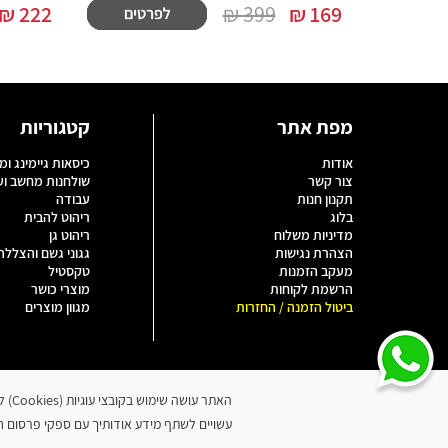
₪
222
399 ₪
₪
169
מפת אתר
קטגוריות
אודות
כיסאות גיימינג ומ
צור קשר
שולחנות מחשב ו
תקנון חנות
עבודה
בלוג
ריהוט להבית
מדיניות משלוח
ריהוט גן
הצהרת נגישות
גגוני גשם והצללה
מעקב הזמנות
טקסטיל
הרשמת לקוחות
מוצרי כושר
ביטול הזמנה / החזרות
מגוון מוצרים
האתר
עשויים לשתף מידע אודותיך עם ספקי פרסום חיצ