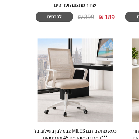
שחור מתצוגה ועודפים
399 ₪
₪
189
 צבע שחור
כסא מחשב דגם MILES צבע לבן בשילוב בז'
***במכירה מוקדמת 45 ימי עסקים