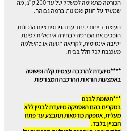
הכורסה מתאימה למשקל של עד 200 ק"ג, מה
שמעיד על חוזק ואמינות ברמה גבוהה.
העיצוב הייחודי, יחד עם הפרופורציות הנכונות,
הופכים את הכורסה לבחירה אידאלית לפינת
ישיבה אינטימית, לקריאה רגועה או כהשלמה
מעוצבת לכל חלל בבית.
****מיועדת להרכבה עצמית קלה ופשוטה
באמצעות הוראות ההרכבה המצורפות
***תשומת לבכם
במקרים בהם האספקה מיועדת לבניין ללא
מעלית, אספקת כורסאות תתבצע עד פתח
הבניין בלבד.