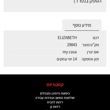
הספק בנפרד)
מידע נוסף
דגם
ELIZABETH
מק"ט מוצר
29843
שם יצרן
my casa
זמן אספקה
14 ימי עסקים
קטגוריות
כיסאות גיימינג ומנהלים
שולחנות מחשב ועמדות עבודה
ריהוט להבית
ריהוט גן