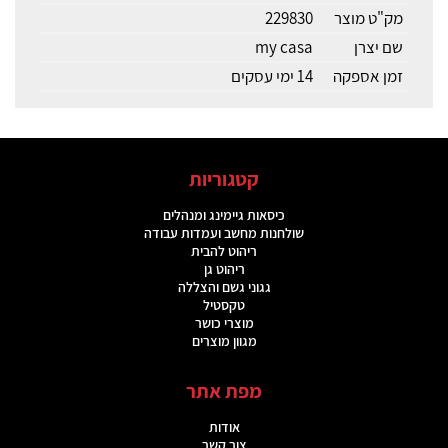
מק"ט מוצר
229830
שם יצרן
my casa
זמן אספקה
14 ימי עסקים
קטגוריות
כיסאות גיימינג ומנהלים
שולחנות מחשב ועמדות עבודה
ריהוט להבית
ריהוט גן
גגוני גשם והצללה
טקסטיל
מוצרי כושר
מגוון מוצרים
מפת אתר
אודות
צור קשר