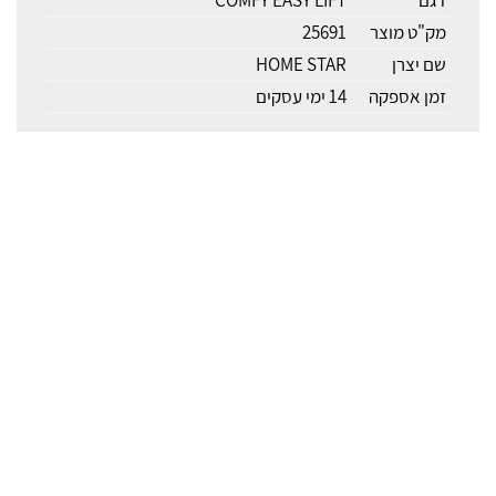
דגם
COMFY EASY LIFT
מק"ט מוצר
25691
שם יצרן
HOME STAR
זמן אספקה
14 ימי עסקים