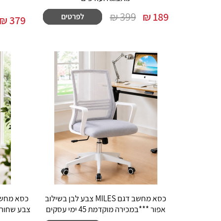
399 ₪
₪
189
₪
379
כסא מחשב דגם MILES צבע לבן בשילוב
אפור ***במכירה מוקדמת 45 ימי עסקים
צבע שחור ***ב