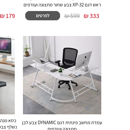
ראש דגם XP-32 צבע שחור מתצוגה ועודפים
₪
179
599 ₪
₪
333
עמדת מחשב פינתית דגם DYNAMIC צבע לבן
מתצוגה ועודפים