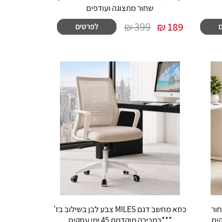
שחור מתצוגה ועודפים
399 ₪
₪
189
 צבע שחור
כסא מחשב דגם MILES צבע לבן בשילוב בז'
***במכירה מוקדמת 45 ימי עסקים