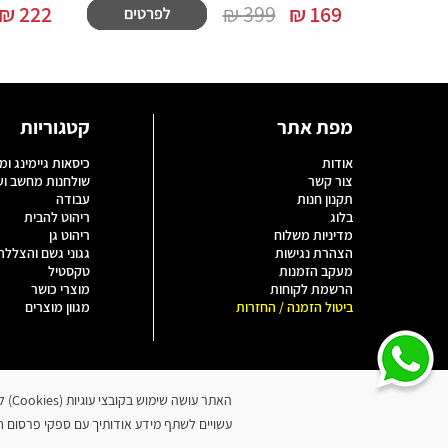
₪
222
399 ₪
₪
169
מפת אתר
קטגוריות
אודות
כיסאות גיימינג ומ
צור קשר
שולחנות מחשב ו
תקנון חנות
עבודה
בלוג
ריהוט להבית
מדיניות משלוח
ריהוט גן
הצהרת נגישות
גגוני גשם והצללה
מעקב הזמנות
טקסטיל
הרשמת לקוחות
מוצרי כושר
ביטול הזמנה / החזרות
מגוון מוצרים
האתר
עשויים לשתף מידע אודותיך עם ספקי פרסום חיצ