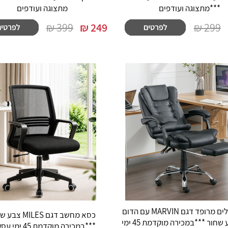
***מתצוגה ועודפים
מתצוגה ועודפים
399 ₪
₪
249
299 ₪
כסא מנהלים מרופד דגם MARVIN עם הדום
כסא מחשב דגם MILES
נשלף צבע שחור ***במכירה מוקדמת 45 ימי
***במכירה מוקדמת 45 ימי עסקים