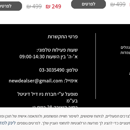
499 ₪
499 ₪
₪
249
פרטי התקשרות
נהלים
שעות פעילות טלפוני:
עמדות
א'-ה' בין השעות 09:00-14:30
טלפון
:
03-3035490
אימייל:
newdealser@gmail.com
מופעל ע"י חברת ניו דיל דיגיטל
בע"מ
רחוב היצירה 28 רמת גן
ח.פ 515886091
 עושה שימוש בקובצי עוגיות (Cookies) לצרכים תפעוליים, לניתוח שימושים, לשיפור חוויית המשתמש, ולהתאמה אישית של תו
לינק למדי
וניים כדי להציג לך מודעות הרלוונטיות לתחומי העניין שלך. לפרטים נוספים: