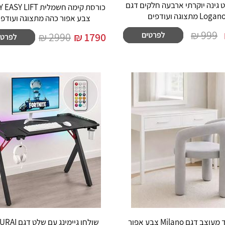
ט גינה יוקרתי ארבעה חלקים דגם
כורסת קימה חשמלית IFT
Logan מתצוגה ועודפים
צבע אפור כהה מתצוגה ועודפי
999 ₪
2990 ₪
₪
1790
כסא בד מעוצב דגם Milano צבע אפור
שולחן גיימינג עם 