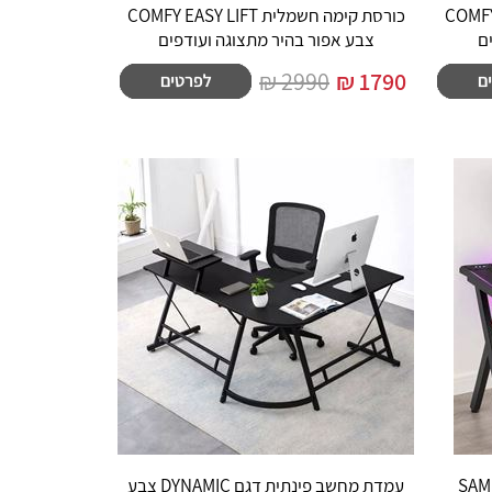
COMFY EASY L
כורסת קימה חשמלית COMFY EASY LIFT
ם
צבע אפור בהיר מתצוגה ועודפים
2990 ₪
₪
1790
שלט דגם SAMURAI
עמדת מחשב פינתית דגם DYNAMIC צבע