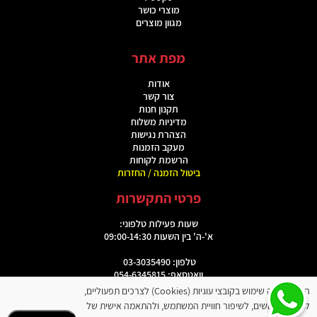
מוצרי כושר
מגוון מוצרים
מפת אתר
אודות
צור קשר
תקנון חנות
מדיניות משלוח
הצהרת נגישות
מעקב הזמנות
הרשמת לקוחות
ביטול הזמנה / החזרות
פרטי התקשרות
שעות פעילות טלפוני:
א'-ה' בין השעות 09:00-14:30
טלפון: 03-3035490
וואטסאפ: 054-6345815
האתר עושה שימוש בקובצי עוגיות (Cookies) לצרכים תפעוליים,
אימייל:
elinewdeal@gmail.com
לניתוח שימושים, לשיפור חוויית המשתמש, ולהתאמה אישית של