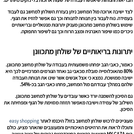
הבריאות והנוחות שיאפשרו עבודה של שעות ארוכות בלי נזקים מיותרים.
לצד ישיבה ארוכה מול המחשב ניתן בעזרת השולחן למחשב גם לעבוד
בעמידה. נוח לעבור בין תנוחה לתנוחה וכך גם אפשר להזיז את הגוף.
שימוש בשולחן מחשב מתכוונן מעניק יתרונות מנטאליים ובריאותיים
ניכרים כמו שיפור האנרגיה ומצב הרוח וכך גם לשיפור התפוקה.
יתרונות בריאותיים של שולחן מתכוונן
כאמור, כאבי הגב יפחתו משמעותית בעבודה על שולחן מחשב מתכוונן.
80% מהאוכלוסייה סובלת מכאבי גב ואחד הגורמים המרכזיים לכך היא
ישיבה ממושכת. נמצא כי אצל אנשים אשר שינו את תנוחת העבודה
שלהם במהלך עבודתם מול המחשב, פחתו כאבי הגב בכ-54%.
גם הסיכון להשמנה יורד כאשר עובדים על שולחן למחשב מתכוונן.
השילוב של עמידה וישיבה מאפשר תזוזה מסוימת של הגוף ומפחיתה את
הסיכון.
מעוניינים לרכוש שולחן למחשב בזול? היכנסו לאתר
easy shopping
ותוכלו לראות את הרהיטים האיכותיים והמעוצבים שהאתר מציע. כולם