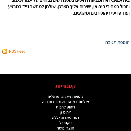
בית MY CAZA המציעה רהיטים בסטנדרטים גבוהים של ייצור ועיצוב
והכול במחירי היבואן, ישירות אליך הצרכן. שולחן למחשב נייד במבצע
ועוד פריטי ריהוט רבים ומשגעים.
הוספת תגובה
RSS Feed
קטגוריות
כיסאות גיימינג ומנהלים
שולחנות מחשב ועמדות עבודה
ריהוט להבית
ריהוט גן
גגוני גשם והצללה
טקסטיל
מוצרי כושר