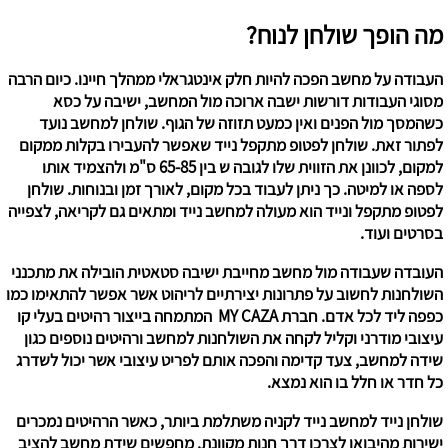
מה הופך שולחן לנוח?
העבודה על מחשב הפכה להיות חלק אינטגראלי ממהלך חיינו. כיום הרבה
מסוגי העבודות דורשות ישבה ארוכה מול המחשב, ישיבה על כסא
כשהמסך מול הפנים ואין כמעט תזוזה של הגוף. שולחן למחשב נועד
לפתור זאת. שולחן לפטופ מתקפל נייד שאפשר להעבירו בקלות ממקום
למקום, לכוונן את הזווית שלו לגובה ש בין 65-85 ס"מ ולהצמיד אותו
לספה או למיטה. כך ניתן לעבוד בכל מקום, לאורך זמן ובנוחות. שולחן
לפטופ מתקפל ונייד הוא מעולה למחשב נייד ומתאים גם לקריאה, לצפייה
בסרטים ועוד.
העובדה שעבודה מול מחשב מחייבת ישיבה סטאטית הובילה את מתכנני
השולחנות לחשוב על פתרונות יצירתיים לריהוט אשר אפשר להתאימו כמו
כפפה ליד לכל אדם. חברת MY CAZA המתמחה בייצור רהיטים בעלי קו
עיצובי מודרני וקליל לקחה את השולחנות למחשב ורהיטים נוספים כגון
שידה למחשב, צעד קדימה והפכה אותם לפריט עיצובי אשר יכול לשדרג
כל חדר או חלל בו הוא נמצא.
שולחן נייד למחשב נייד לקניה משתלמת ביותר, כאשר הרהיטים נמכרים
ישירות מהיבואן לצרכן דרך חנות מקוונת. מחפשים שידת מחשב להציב