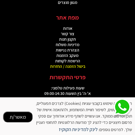
מגוון מוצרים
מפת אתר
אודות
צור קשר
תקנון חנות
מדיניות משלוח
הצהרת נגישות
מעקב הזמנות
הרשמת לקוחות
ביטול הזמנה / החזרות
פרטי התקשרות
שעות פעילות טלפוני:
א'-ה' בין השעות 09:00-14:30
האתר עושה שימוש בקובצי עוגיות (Cookies) לצרכים תפעוליים,
טלפון: 03-3035490
וואטסאפ: 054-6345815
לניתוח שימושים, לשיפור חוויית המשתמש, ולהתאמה אישית של
תוכן ופרסום ממוקד. אנו עשויים לשתף מידע אודותיך עם ספקי
מאשר/ת
אימייל:
elinewdeal@gmail.com
פרסום חיצוניים כדי להציג לך מודעות הרלוונטיות לתחומי העניין
לינק למדיניות הקוקיז
שלך. לפרטים נוספים: