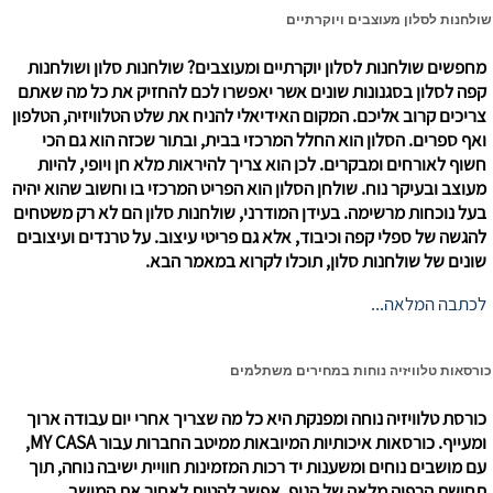
שולחנות לסלון מעוצבים ויוקרתיים
מחפשים שולחנות לסלון יוקרתיים ומעוצבים? שולחנות סלון ושולחנות
קפה לסלון בסגנונות שונים אשר יאפשרו לכם להחזיק את כל מה שאתם
צריכים קרוב אליכם. המקום האידיאלי להניח את שלט הטלוויזיה, הטלפון
ואף ספרים. הסלון הוא החלל המרכזי בבית, ובתור שכזה הוא גם הכי
חשוף לאורחים ומבקרים. לכן הוא צריך להיראות מלא חן ויופי, להיות
מעוצב ובעיקר נוח. שולחן הסלון הוא הפריט המרכזי בו וחשוב שהוא יהיה
בעל נוכחות מרשימה. בעידן המודרני, שולחנות סלון הם לא רק משטחים
להגשה של ספלי קפה וכיבוד, אלא גם פריטי עיצוב. על טרנדים ועיצובים
שונים של שולחנות סלון, תוכלו לקרוא במאמר הבא.
לכתבה המלאה...
כורסאות טלוויזיה נוחות במחירים משתלמים
כורסת טלוויזיה נוחה ומפנקת היא כל מה שצריך אחרי יום עבודה ארוך
ומעייף. כורסאות איכותיות המיובאות ממיטב החברות עבור MY CASA,
עם מושבים נוחים ומשענות יד רכות המזמינות חוויית ישיבה נוחה, תוך
תחושת הרפיה מלאה של הגוף. אפשר להטות לאחור את המושב,