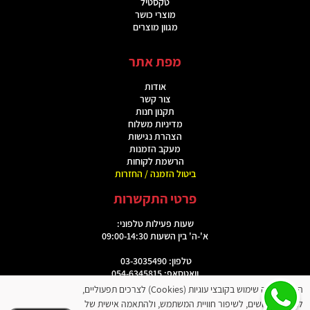
טקסטיל
מוצרי כושר
מגוון מוצרים
מפת אתר
אודות
צור קשר
תקנון חנות
מדיניות משלוח
הצהרת נגישות
מעקב הזמנות
הרשמת לקוחות
ביטול הזמנה / החזרות
פרטי התקשרות
שעות פעילות טלפוני:
א'-ה' בין השעות 09:00-14:30
טלפון: 03-3035490
וואטסאפ: 054-6345815
האתר עושה שימוש בקובצי עוגיות (Cookies) לצרכים תפעוליים,
אימייל:
elinewdeal@gmail.com
לניתוח שימושים, לשיפור חוויית המשתמש, ולהתאמה אישית של