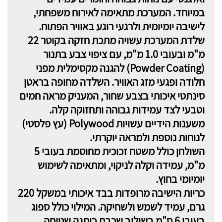
במיוחד. המערכת מתאימה לאירוח משפחתי,
לישיבה יומיומית ולרגעי רוגע באוויר הפתוח.
שלדת המערכת עשויה מתכת חזקה בקוטר 22
מ"מ ובעובי 1.0 מ"מ, עם ציפוי צבע בתנור
(Powder Coating) להגנה מקסימלית מפני
חלודה ופגעי מזג האוויר. השלדה מחופה בראטן
סינתטי איכותי בצבע שחור, המעניק מראה חמים
וטבעי לצד עמידות גבוהה ותחזוקה קלה.
משענות הידיים עשויות Polywood (עץ פלסטי)
לנוחות נוספת ולמראה יוקרתי.
השולחן כולל משטח זכוכית מחוסמת בעובי 5
מ"מ, עמידה וקלה לניקוי, ומתאימה לשימוש
יומיומי בחוץ.
כריות הישיבה מרופדות בבד איכותי במשקל 220
גרם, עמיד לשמש ולשחיקה. המילוי כולל ספוג
בעובי 6 ס"מ בשילוב שכבת כותנה שטוחה,