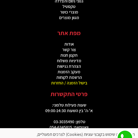
גגוני גשם והצללה
טקסטיל
מוצרי כושר
מגוון מוצרים
מפת אתר
אודות
צור קשר
תקנון חנות
מדיניות משלוח
הצהרת נגישות
מעקב הזמנות
הרשמת לקוחות
ביטול הזמנה / החזרות
פרטי התקשרות
שעות פעילות טלפוני:
א'-ה' בין השעות 09:00-14:30
טלפון: 03-3035490
וואטסאפ: 054-6345815
האתר עושה שימוש בקובצי עוגיות (Cookies) לצרכים תפעוליים,