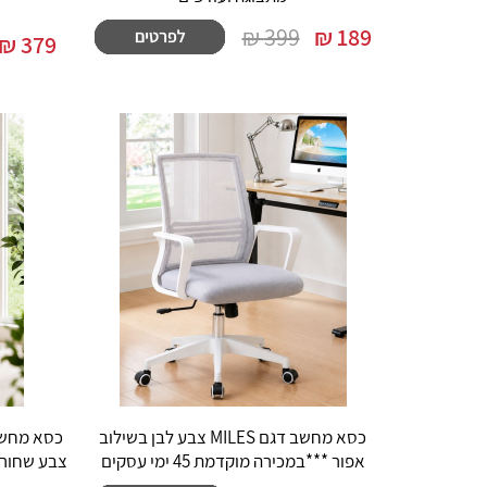
399 ₪
₪
189
₪
379
כסא מחשב דגם MILES צבע לבן בשילוב
אפור ***במכירה מוקדמת 45 ימי עסקים
צבע שחור ***ב