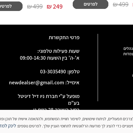
499 ₪
499 ₪
₪
249
פרטי התקשרות
נהלים
שעות פעילות טלפוני:
עמדות
א'-ה' בין השעות 09:00-14:30
טלפון
:
03-3035490
אימייל:
newdealser@gmail.com
מופעל ע"י חברת ניו דיל דיגיטל
בע"מ
רחוב היצירה 28 רמת גן
ח.פ 515886091
 עושה שימוש בקובצי עוגיות (Cookies) לצרכים תפעוליים, לניתוח שימושים, לשיפור חוויית המשתמש, ולהתאמה אישית של תו
לינק למדי
וניים כדי להציג לך מודעות הרלוונטיות לתחומי העניין שלך. לפרטים נוספים: