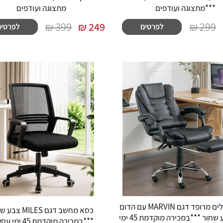
***מתצוגה ועודפים
מתצוגה ועודפים
399 ₪
₪
249
299 ₪
כסא מנהלים מרופד דגם MARVIN עם הדום
כסא מחשב דגם MILES
נשלף צבע שחור ***במכירה מוקדמת 45 ימי
***במכירה מוקדמת 45 ימי עסקים