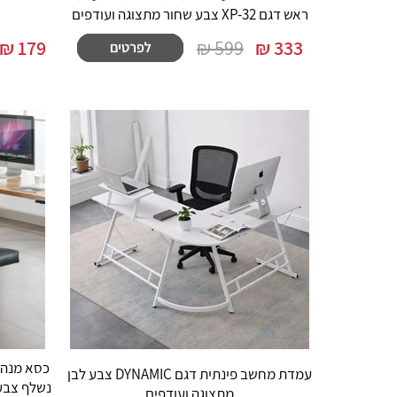
ראש דגם XP-32 צבע שחור מתצוגה ועודפים
₪
179
599 ₪
₪
333
עמדת מחשב פינתית דגם DYNAMIC צבע לבן
מתצוגה ועודפים