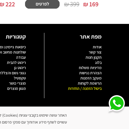
₪
222
399 ₪
₪
169
מפת אתר
קטגוריות
אודות
כיסאות גיימינג ומ
צור קשר
שולחנות מחשב ו
תקנון חנות
עבודה
בלוג
ריהוט להבית
מדיניות משלוח
ריהוט גן
הצהרת נגישות
גגוני גשם והצללה
מעקב הזמנות
טקסטיל
הרשמת לקוחות
מוצרי כושר
ביטול הזמנה / החזרות
מגוון מוצרים
האתר
עשויים לשתף מידע אודותיך עם ספקי פרסום חיצ