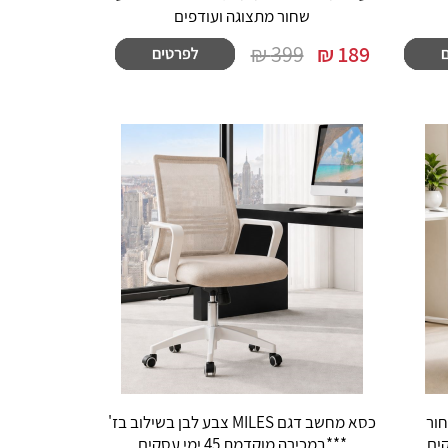
שחור מתצוגה ועודפים
399 ₪
₪
189
 צבע שחור
כסא מחשב דגם MILES צבע לבן בשילוב בז'
***במכירה מוקדמת 45 ימי עסקים