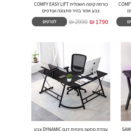
COMFY EASY L
כורסת קימה חשמלית COMFY EASY LIFT
ם
צבע אפור בהיר מתצוגה ועודפים
2990 ₪
₪
1790
שלט דגם SAMURAI
עמדת מחשב פינתית דגם DYNAMIC צבע