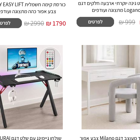
ט גינה יוקרתי ארבעה חלקים דגם
כורסת קימה חשמלית IFT
Logan מתצוגה ועודפים
צבע אפור כהה מתצוגה ועודפי
999 ₪
2990 ₪
₪
1790
כסא בד מעוצב דגם Milano צבע אפור
שולחן גיימינג עם 