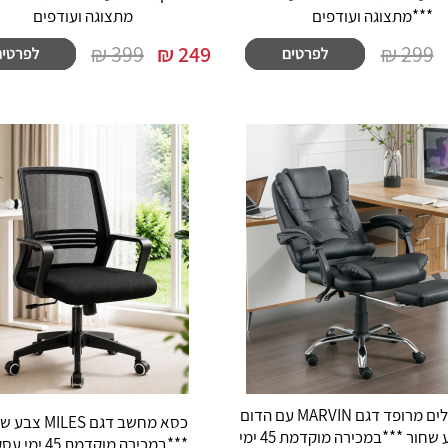
***מתצוגה ועודפים
מתצוגה ועודפים
399 ₪
₪
249
299 ₪
כסא מנהלים מרופד דגם MARVIN עם הדום
כסא מחשב דגם MILES
נשלף צבע שחור ***במכירה מוקדמת 45 ימי
***במכירה מוקדמת 45 ימי עסקים