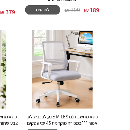
399 ₪
₪
189
₪
379
כסא מחשב דגם MILES צבע לבן בשילוב
אפור ***במכירה מוקדמת 45 ימי עסקים
צבע שחור ***ב