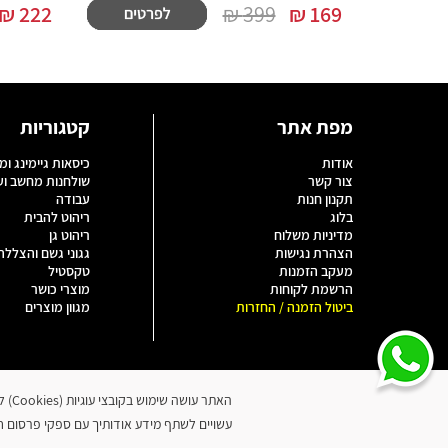
₪
222
399 ₪
₪
169
מפת אתר
קטגוריות
אודות
כיסאות גיימינג ומ
צור קשר
שולחנות מחשב ו
תקנון חנות
עבודה
בלוג
ריהוט להבית
מדיניות משלוח
ריהוט גן
הצהרת נגישות
גגוני גשם והצללה
מעקב הזמנות
טקסטיל
הרשמת לקוחות
מוצרי כושר
ביטול הזמנה / החזרות
מגוון מוצרים
האתר
עשויים לשתף מידע אודותיך עם ספקי פרסום חיצ