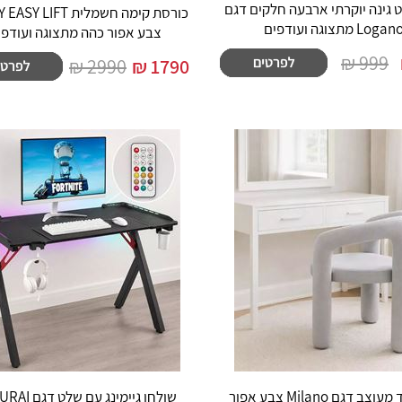
ט גינה יוקרתי ארבעה חלקים דגם
כורסת קימה חשמלית IFT
Logan מתצוגה ועודפים
צבע אפור כהה מתצוגה ועודפי
999 ₪
2990 ₪
₪
1790
כסא בד מעוצב דגם Milano צבע אפור
שולחן גיימינג עם 