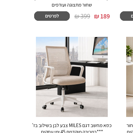
שחור מתצוגה ועודפים
399 ₪
₪
189
 צבע שחור
כסא מחשב דגם MILES צבע לבן בשילוב בז'
***במכירה מוקדמת 45 ימי עסקים