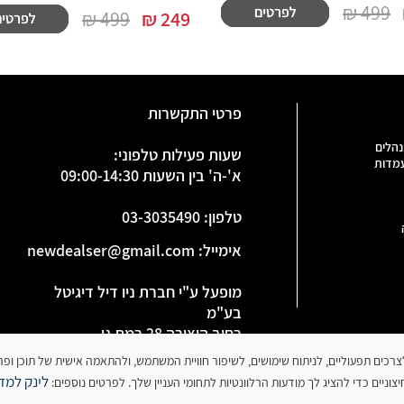
499 ₪
499 ₪
₪
249
פרטי התקשרות
נהלים
שעות פעילות טלפוני:
עמדות
א'-ה' בין השעות 09:00-14:30
טלפון
:
03-3035490
אימייל:
newdealser@gmail.com
מופעל ע"י חברת ניו דיל דיגיטל
בע"מ
רחוב היצירה 28 רמת גן
ח.פ 515886091
 עושה שימוש בקובצי עוגיות (Cookies) לצרכים תפעוליים, לניתוח שימושים, לשיפור חוויית המשתמש, ולהתאמה אישית של תו
לינק למדי
וניים כדי להציג לך מודעות הרלוונטיות לתחומי העניין שלך. לפרטים נוספים: