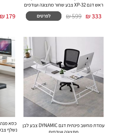
ראש דגם XP-32 צבע שחור מתצוגה ועודפים
₪
179
599 ₪
₪
333
עמדת מחשב פינתית דגם DYNAMIC צבע לבן
מתצוגה ועודפים