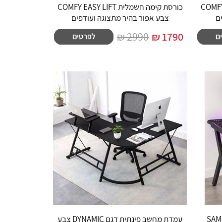
COMFY EASY L
כורסת קימה חשמלית COMFY EASY LIFT
ם
צבע אפור בהיר מתצוגה ועודפים
2990 ₪
₪
1790
שלט דגם SAMURAI
עמדת מחשב פינתית דגם DYNAMIC צבע